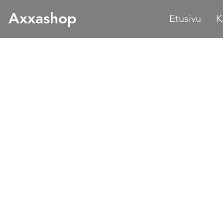
Axxashop
Etusivu
K
Kauppa
/
Axxa Marine
/
Poijut & Kellukkeet