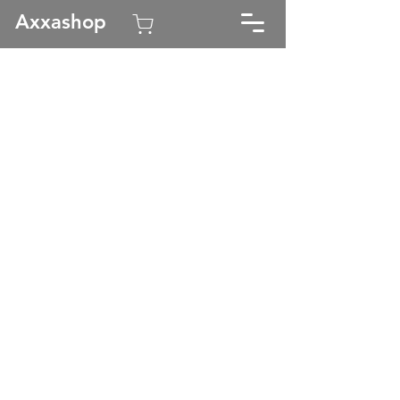
Axxashop
Kauppa
/
Axxa Marine
/
Käyntisillat