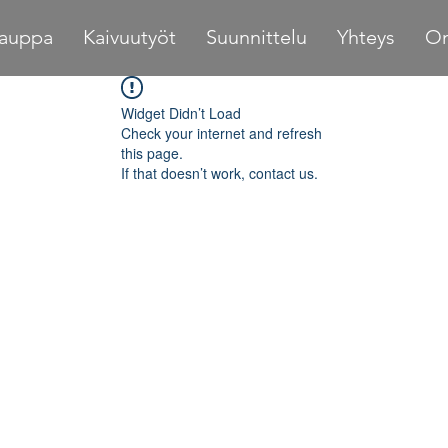
auppa
Kaivuutyöt
Suunnittelu
Yhteys
Om
Widget Didn’t Load
Check your internet and refresh
this page.
If that doesn’t work, contact us.