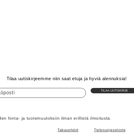
Tilaa uutiskirjeemme niin saat etuja ja hyviä alennuksia!
TILAA UUTISKIRJE
n hinta- ja tuotemuutoksiin ilman erillistä ilmoitusta.
Takuuehdot
Tietosuojaseloste