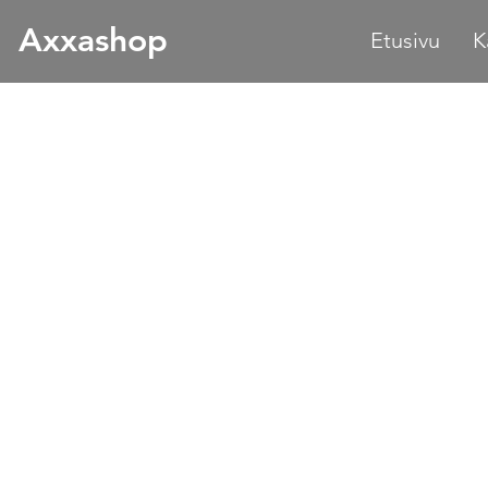
Axxashop
Etusivu
K