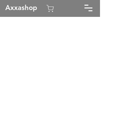
Axxashop
Kauppa
/
Axxa Marine
/
Varusteet & tarvikkeet