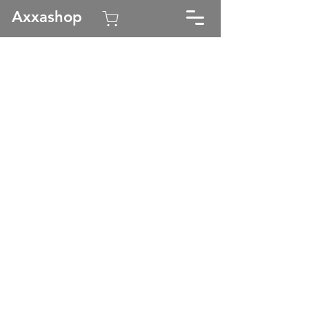
Axxashop
Kauppa
/
Axxa Marine
/
Poijut & Kellukkeet